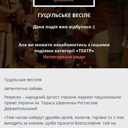
ГУЦУЛЬСЬКЕ ВЕСІЛЄ
Дана подія вже відбулася :(
Але ви можете ознайомитись з іншими
подіями категорії «ТЕАТР»
Натиснувши сюди
Гуцульське весілля
автентична забава
Режисер – народний артист України лауреат Національної
премії України ім. Тараса Шевченка Ростислав
Держипільський
«Тим часом наберут дружби оріхів, колачів, горівки та з тим
виходять за князем, щоби просити благословіня тай на