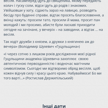
весіля. Насамперед ідуть до священика, якому передають
колач і гуску соли, відси ідуть до родів і знакомих.
Увійшовши у хату, сідають зараз на лавицю, розводять
бесіду про буденні справи, відтак просять благословення, а
вкінці кажуть: просили тато, просили й мама, просит пан
молодий і ми просимо, абисте були ласкаві приходити
сегодне на зачінанє, у вечеріх – на заводини, а відтак … на
весіля.
Так ходіт дружби з князем, а дружки з княгинею аж до
вечера» (Володимир Шухевич «Гуцульщина»)
«І через сотню з лишком років дослідження моєї рідної
Гуцульщини академіка Шухевича захоплює своєю
автентичною первозданністю і водночас магічним
символізмом. Сьогодні ми відтворимо обряд весілля, щоб
кожен відчув силу і красу цього краю. Набуваймоси! Бо ми
того варті…» (Ростислав Держипільський)
Інші дати