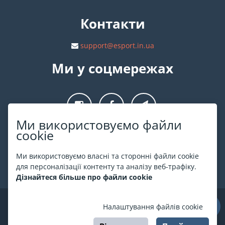
Контакти
support@esport.in.ua
Ми у соцмережах
Ми використовуємо файли
cookie
Про ESPORT
.in.ua
Ми використовуємо власні та сторонні файли cookie
На ESPORT.in.ua представлена афіша Києва та інших міст
для персоналізації контенту та аналізу веб-трафіку.
України. Всі квитки продаються офіційно. Ми працюємо
Дізнайтеся більше про файли cookie
безпосередньо з касами.
©
ESPORT
.in.ua
2026
Налаштування файлів cookie