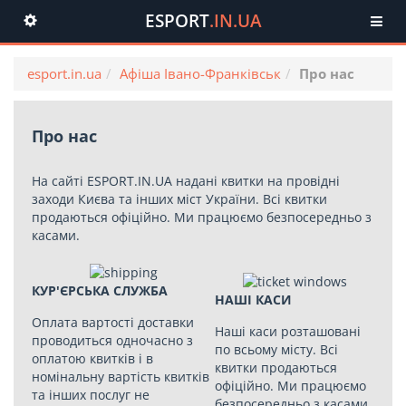
ESPORT
.IN.UA
Toggle
navigation
esport.in.ua
Афіша Івано-Франківськ
Про нас
Про нас
На сайті
ESPORT.IN.UA
надані квитки на провідні
заходи Києва та інших міст України. Всі квитки
продаються офіційно. Ми працюємо безпосередньо з
касами.
КУР'ЄРСЬКА СЛУЖБА
НАШІ КАСИ
Оплата вартості доставки
Наші каси розташовані
проводиться одночасно з
по всьому місту. Всі
оплатою квитків і в
квитки продаються
номінальну вартість квитків
офіційно. Ми працюємо
та інших послуг не
безпосередньо з касами.