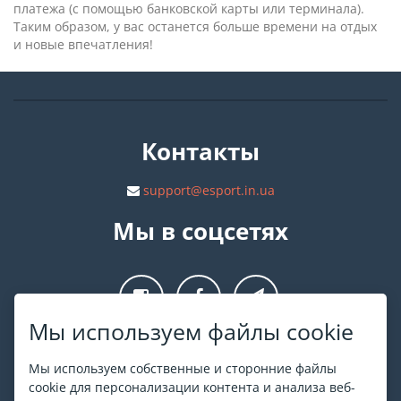
платежа (с помощью банковской карты или терминала).
Таким образом, у вас останется больше времени на отдых
и новые впечатления!
Контакты
support@esport.in.ua
Мы в соцсетях
Мы используем файлы cookie
О ESPORT
.in.ua
Мы используем собственные и сторонние файлы
cookie для персонализации контента и анализа веб-
На ESPORT.in.ua представлена афиша Киева и других