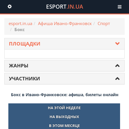
ESPORT
.IN.UA
Toggle
navigation
esport.in.ua
Афиша Ивано-Франковск
Спорт
Бокс
ПЛОЩАДКИ
ЖАНРЫ
УЧАСТНИКИ
Бокс в Ивано-Франковске: афиша, билеты онлайн
НА ЭТОЙ НЕДЕЛЕ
НА ВЫХОДНЫХ
В ЭТОМ МЕСЯЦЕ