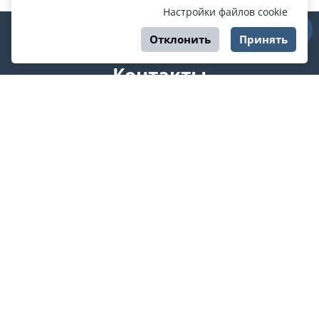
Настройки файлов cookie
Отклонить
Принять
Контакты
support@esport.in.ua
Мы в соцсетях
О ESPORT
.in.ua
На ESPORT.in.ua представлена афиша Киева и других
городов Украины. Все билеты продаются официально. Мы
работаем непосредственно с кассами.