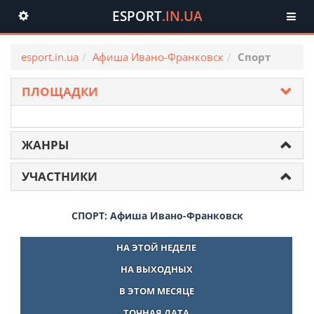
ESPORT
.IN.UA
Toggle
navigation
esport.in.ua
Афиша Ивано-Франковск
Спорт
ПЛОЩАДКИ
ЖАНРЫ
УЧАСТНИКИ
СПОРТ: Афиша Ивано-Франковск
НА ЭТОЙ НЕДЕЛЕ
НА ВЫХОДНЫХ
В ЭТОМ МЕСЯЦЕ
ТОЧНАЯ ДАТА