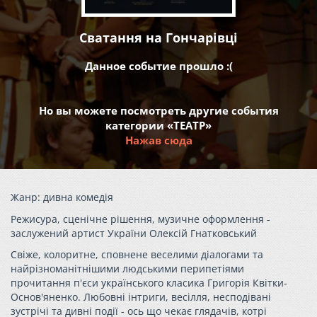
Сватання на Гончарівці
Данное событие прошло :(
Но вы можете посмотреть другие события
категории «ТЕАТР»
Нажав сюда
Жанр: дивна комедія
Режисура, сценічне рішення, музичне оформлення -
заслужений артист України Олексій Гнатковський
Свіже, колоритне, сповнене веселими діалогами та
найрізноманітнішими людськими перипетіями
прочитання п'єси українського класика Григорія Квітки-
Основ'яненко. Любовні інтриги, весілля, несподівані
зустрічі та дивні події - ось що чекає глядачів, котрі